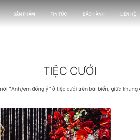
SẢN PHẨM
TIN TỨC
BẢO HÀNH
LIÊN HỆ
TIỆC CƯỚI
ói “Anh/em đồng ý” ở tiệc cưới trên bãi biển, giữa khung