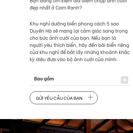
Bạn đang tìm kiếm địa điểm chụp ảnh cưới
đẹp nhất ở Cam Ranh?
Khu nghỉ dưỡng biển phong cách 5 sao
Duyên Hà sẽ mang lại cảm giác sang trọng
cho bức ảnh cưới của bạn. Nếu bạn là
người yêu thích biển, hãy đến bãi biển riêng
của khu nghỉ để bắt lấy những khoảnh khắc
kỳ diệu đưa vào bộ ảnh cưới của mình.
Bao gồm
GỬI YÊU CẦU CỦA BẠN