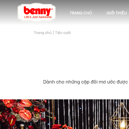
TRANG CHỦ
GIỚI THIỆU
Trang chủ
|
Tiệc cưới
Dành cho những cặp đôi mơ ước được n